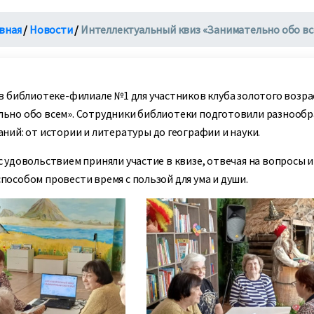
вная
/
Новости
/
Интеллектуальный квиз «Занимательно обо вс
 в библиотеке-филиале №1 для участников клуба золотого возр
льно обо всем». Сотрудники библиотеки подготовили разнооб
аний: от истории и литературы до географии и науки.
с удовольствием приняли участие в квизе, отвечая на вопросы и
пособом провести время с пользой для ума и души.