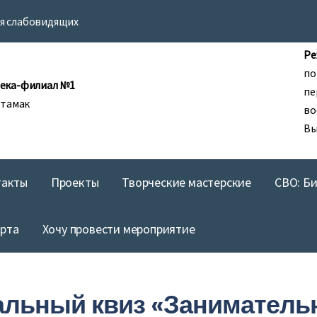
ля слабовидящих
Ре
по
ека-филиал №1
пе
итамак
во
Вы
такты
Проекты
Творческие мастерские
СВО: Б
арта
Хочу провести мероприятие
альный квиз «Занимательн